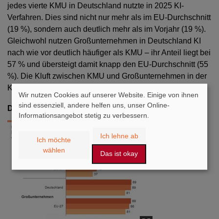
jedes vierte KMU in Deutschland nutzte in 2025 KI-
Verfahren. Dies sind nicht nur mehr als im EU-Durchschnitt
(19 %), sondern auch deutlich mehr als im Vorjahr (19 %).
Gleichwohl nutzen Großunternehmen in Deutschland KI
nach wie vor deutlich häufiger als KMU – ihr Anteil liegt bei
57 % und übersteigt damit knapp den EU-Durchschnitt (55
%). Die Kluft zwischen KMU und Großunternehmen in der
KI-Nutzung vergrößert sich somit weiter.
Wir nutzen Cookies auf unserer Website. Einige von ihnen
sind essenziell, andere helfen uns, unser Online-
Digitale Vernetzung bei KMU gestiegen
Informationsangebot stetig zu verbessern.
Ich lehne ab
Ich möchte
wählen
Das ist okay