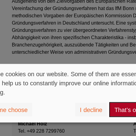
Ausgehend von den Zielvorgaben des Europäischen Rat
Vereinfachung der Gründungsverfahren hat das IfM Bonn n
methodischen Vorgaben der Europäischen Kommission Da
Gründungsverfahren in Deutschland untersucht. Eine sys
Gründungsverfahren zu vier übergeordneten Verfahrenst
Abhängigkeit von ihren spezifischen Charakteristika - in
Branchenzugehörigkeit, auszuübende Tätigkeiten und Besc
unterschiedlicher Weise von administrativen Gründungsve
Holz, M.; Icks, A. (2008): Dauer und Kosten von administr
 cookies on our website. Some of them are essent
Bonn (Hrsg.): IfM-Materialien Nr. 180, Bonn.
 help us to constantly improve our online informati
ng.
Download Publication
me choose
I decline
That's 
Contact
Michael Holz
A
Tel. +49 228 7299760
T