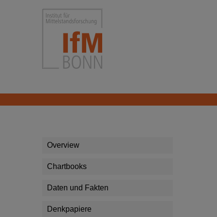
Skip to main content
Institut für Mittelstandsforsc
Overview
Chartbooks
Daten und Fakten
Denkpapiere