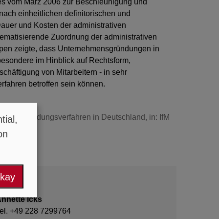
es vom März 2006 zur Beschleunigung und
ach einheitlichen definitorischen und
uer und Kosten der administrativen
tematisierende Zuordnung der administrativen
ypen zeigte, dass Unternehmensgründungen in
sbesondere im Hinblick auf Rechtsform,
häftigung von Mitarbeitern - in sehr
rfahren betroffen sein können.
ativen Gründungsverfahren in Deutschland, in: IfM
ial,
on
okay
nnette Icks
el. +49 228 7299764