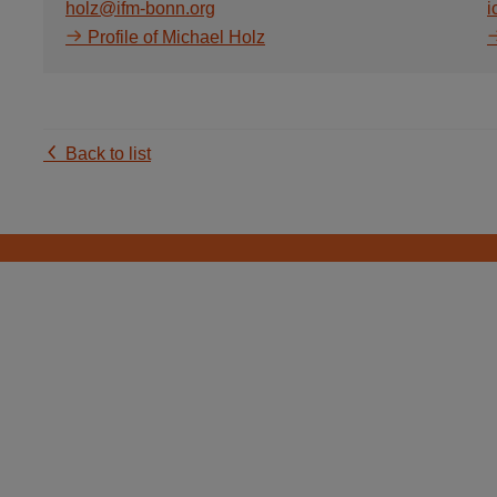
holz@ifm-bonn.org
i
Profile of Michael Holz
Back to list