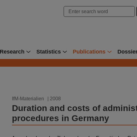
hung Bonn
Research
Statistics
Publications
Dossie
02.06.2008
IfM-Materialien
| 2008
Duration and costs of adminis
procedures in Germany