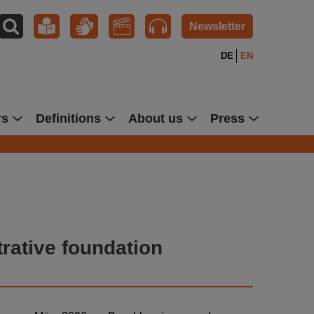
Newsletter
DE
EN
rs
Definitions
About us
Press
trative foundation