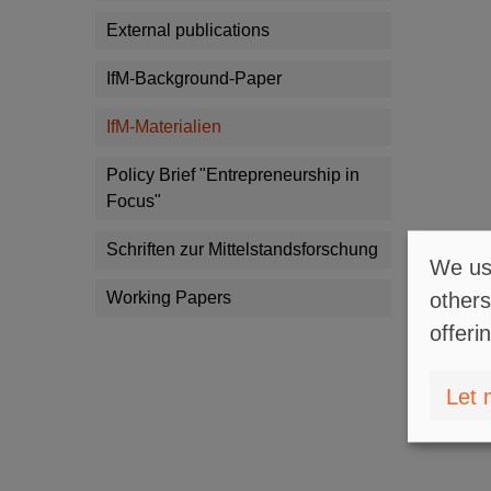
External publications
IfM-Background-Paper
IfM-Materialien
Policy Brief "Entrepreneurship in
Focus"
Schriften zur Mittelstandsforschung
We use
Working Papers
others
offeri
Let 