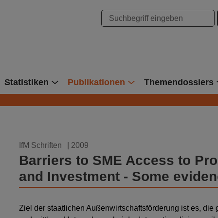
hung Bonn
Statistiken
Publikationen
Themendossiers
20.06.2009
IfM Schriften
| 2009
Barriers to SME Access to Pro
and Investment - Some evide
Ziel der staatlichen Außenwirtschaftsförderung ist es, di