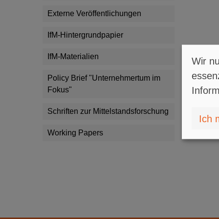
Externe Veröffentlichungen
IfM-Hintergrundpapier
IfM-Materialien
Wir nu
essenz
Policy Brief "Unternehmertum im
Inform
Fokus"
Schriften zur Mittelstandsforschung
Ich 
Working Papers