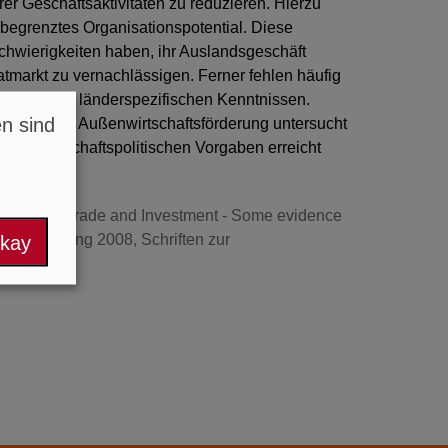
rer Geschäftsaktivitäten zu reduzieren. Hierzu
begrenztes Organisationspotential. Diese
chwierigkeiten haben, ihr Auslandsgeschäft
tmarkt zu vernachlässigen. Ferner fehlen häufig
istischen und länderspezifischen Kenntnissen.
en sind
deutschen Außenwirtschaftsförderung untersucht
s die wirtschaftspolitischen Vorgaben erreicht
of Foreign Trade and Investment - Some evidence
andsforschung 2008, Schriften zur
okay