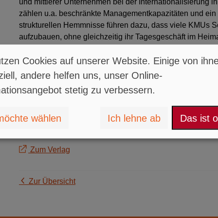
und mittlerer Unternehmen bei der Internationalisierung ih
zählen u.a. beschränkte Managementkapazitäten und ein 
strukturellen Hemmnisse führen dazu, dass viele KMUs S
aufzubauen, ohne gleichzeitig ihr Tagesgeschäft im Heima
Mitarbeiter mit spezifischen betriebswirtschaftlichen, jur
tzen Cookies auf unserer Website. Einige von ihn
Ausgehend von den ordnungspolitischen Grundlagen der 
der Beitrag daher, ob mit Hilfe des aktuellen Fördersystem
iell, andere helfen uns, unser Online-
werden.
ationsangebot stetig zu verbessern.
Hauser, C. (2009): Barriers to SME Access to Promotion 
from Germany, in: IfM Bonn (Hrsg.): Jahrbuch zur Mittelst
möchte wählen
Ich lehne ab
Das ist 
Mittelstandsforschung Nr. 116 NF, Wiesbaden, S. 71-92.
Zum Verlag
Zur Übersicht