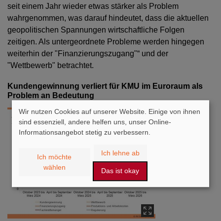
seit einem Jahr wieder etwas stärker als Problem
wahrgenommen, was darauf hindeutet, dass die aktuellen
geopolitischen Spannungen wirtschaftliche Folgen
zeitigen. Als untergeordnete Probleme werden hingegen
weiterhin der "Finanzierungszugang"“ und der
"Wettbewerb" betrachtet.
Kundengewinnung verliert für KMU im Euroraum als
Problem an Bedeutung
Wir nutzen Cookies auf unserer Website. Einige von ihnen
sind essenziell, andere helfen uns, unser Online-
Informationsangebot stetig zu verbessern.
Ich lehne ab
Ich möchte
wählen
Das ist okay