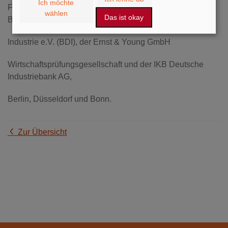
Ich möchte
Frühjahr 2006, Untersuchung im Auftrag des
wählen
Das ist okay
Bundesverbands der Deutschen
Industrie e.V. (BDI), der Ernst & Young GmbH
Wirtschaftsprüfungsgesellschaft und der IKB Deutsche
Industriebank AG,
Berlin, Düsseldorf und Bonn.
Zur Übersicht