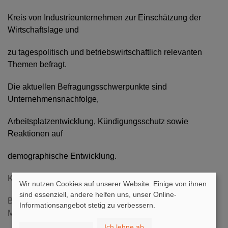
Kreis von Industrieunternehmen zur Einschätzung der
Wirtschaftslage und
zu tagespolitisch und betriebswirtschaftlich relevanten
Themen befragt.
Die aktuellen Befragungsschwerpunkte sind
Unternehmensnachfolge,
Arbeitsplatzentwicklung, Kündigungsschutz sowie
Reaktionen auf
demographische Entwicklung.
Kayser, G. ; Wallau, F.; Adenäuer, C. (2006):
Wir nutzen Cookies auf unserer Website. Einige von ihnen
sind essenziell, andere helfen uns, unser Online-
BDI-Mittelstandspanel: Ergebnisse der Online-
Informationsangebot stetig zu verbessern.
Mittelstandsbefragung -
Ich lehne ab