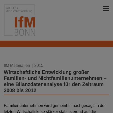
Direkt zu den Inhalten springen
Institut für Mittelstandsforschung Bonn
18.02.2015
IfM Materialien
| 2015
Wirtschaftliche Entwicklung großer
Familien- und Nichtfamilienunternehmen –
eine Bilanzdatenanalyse für den Zeitraum
2008 bis 2012
Familienunternehmen wird gemeinhin nachgesagt, in der
letzten Wirtschaftskrise stärker stabilisierend auf die