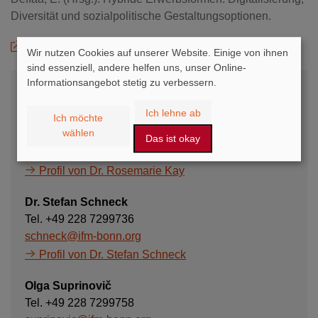
Diversität und sozialpolitische Gestaltungsoptionen.
Zum Verlag
Wir nutzen Cookies auf unserer Website. Einige von ihnen
sind essenziell, andere helfen uns, unser Online-
Informationsangebot stetig zu verbessern.
Ansprechpartner
Ich lehne ab
Dr. Rosemarie Kay
Ich möchte
wählen
Tel. +49 228 7299730
Das ist okay
kay@ifm-bonn.org
Profil von Dr. Rosemarie Kay
Dr. Stefan Schneck
Tel. +49 228 7299736
schneck@ifm-bonn.org
Profil von Dr. Stefan Schneck
Olga Suprinovič
Tel. +49 228 7299758