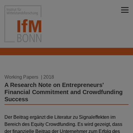
Direkt zu den Inhalten springen
Institut für Mittelstandsforschung Bonn
21.06.2018
Working Papers
| 2018
A Research Note on Entrepreneurs'
Financial Commitment and Crowdfunding
Success
Der Beitrag ergänzt die Literatur zu Signaleffekten im
Bereich des Equity Crowdfunding. Es wird gezeigt, dass
der finanzielle Beitrag der Unternehmer zum Erfolg des