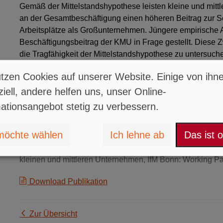
Gemäß der Mittelstandshypothese leisten kleine und mit
an der Gesamtbeschäftigung einen höheren Beitrag zur Sc
Arbeitsplätze als Großunternehmen. Jüngere empirische 
Beschäftigungsbeitrag der KMU in Frage gestellt. Diese
die Tragfähigkeit der Mittelstandshypothese zu untersuchen
Nettoänderungsrate der Beschäftigung (d.h. der Saldo a
tzen Cookies auf unserer Website. Einige von ihn
im Verhältnis zu den bereits vorhandenen Arbeitsplätzen
Bonn ist das Umsatzsteuerpanel, das durch die Zuspielun
iell, andere helfen uns, unser Online-
Beschäftigte aus dem Unternehmensregister erstmals die M
ationsangebot stetig zu verbessern.
Beschäftigungsentwicklung auf der Unternehmensebene bi
aller umsatzsteuerpflichtigen Unternehmen in Deutschlan
möchte wählen
Ich lehne ab
Das ist 
Haunschild, L.; May-Strobl, E. (2009): Arbeitsplatzdynam
kleinen und mittleren Unternehmen, IfM Bonn: Working P
Download Publikation
Zur Übersicht