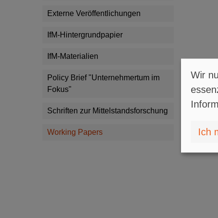
Externe Veröffentlichungen
IfM-Hintergrundpapier
IfM-Materialien
Wir nu
Policy Brief "Unternehmertum im
essenz
Fokus"
Inform
Schriften zur Mittelstandsforschung
Ich 
Working Papers