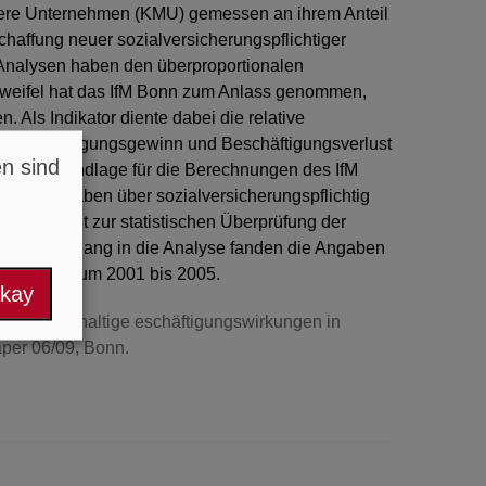
tlere Unternehmen (KMU) gemessen an ihrem Anteil
haffung neuer sozialversicherungspflichtiger
Analysen haben den überproportionalen
 Zweifel hat das IfM Bonn zum Anlass genommen,
. Als Indikator diente dabei die relative
us Beschäftigungsgewinn und Beschäftigungsverlust
en sind
). Datengrundlage für die Berechnungen des IfM
g der Angaben über sozialversicherungspflichtig
öglichkeit zur statistischen Überprüfung der
etet. Eingang in die Analyse fanden die Angaben
d im Zeitraum 2001 bis 2005.
okay
ik und nachhaltige eschäftigungswirkungen in
aper 06/09, Bonn.