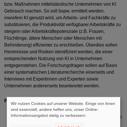
bzw. Maßnahmen mittelständische Unternehmen von KI
Gebrauch machen. So soll bspw. ermittelt werden,
inwiefern KI genutzt wird, um Arbeits- und Fachkräfte zu
substituieren, die Produktivität verfügbarer Arbeitskräfte zu
steigern oder Arbeitskräftepotenziale (z.B. Frauen,
Flüchtlinge, ältere Menschen oder Menschen mit
Behinderung) effizienter zu erschließen. Überdies sollen
Hemmnisse und Risiken identifiziert werden, die einer
entsprechenden Nutzung von KI in Unternehmen
entgegenstehen. Die Forschungsfragen sollen auf Basis
einer systematischen Literaturrecherche einerseits und
Interviews mit Expertinnen und Experten sowie
Unternehmen andererseits beantwortet werden.
Publikationen
Wir nutzen Cookies auf unserer Website. Einige von ihnen
sind essenziell, andere helfen uns, unser Online-
Chancen künstlicher Intelligenz für
Informationsangebot stetig zu verbessern.
die Deckung des Fachkräftebedarfs
im Mittelstand