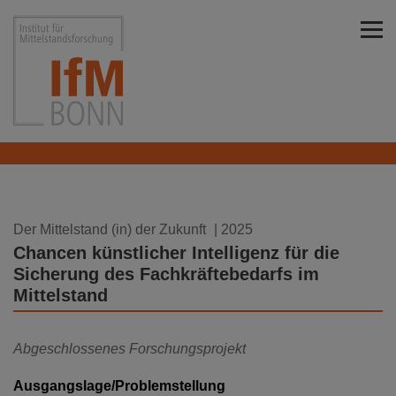
Direkt zu den Inhalten springen
Institut für Mittelstandsforschung Bonn
20.01.2025
Der Mittelstand (in) der Zukunft
| 2025
Chancen künstlicher Intelligenz für die
Sicherung des Fachkräftebedarfs im
Mittelstand
Abgeschlossenes Forschungsprojekt
Ausgangslage/Problemstellung