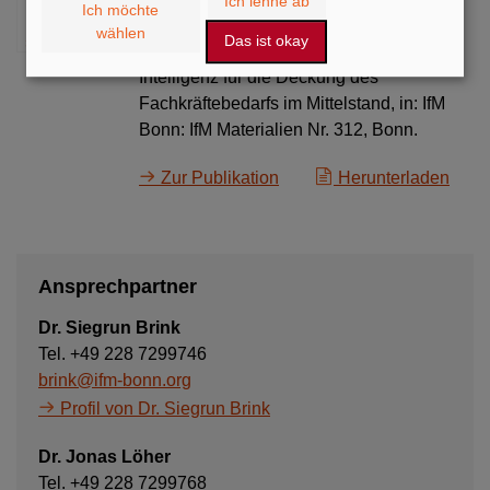
Ich lehne ab
Ich möchte
Schneider, S.; Brink, S.; Löher, J.; Icks, A.;
wählen
Das ist okay
Becker, F. (2026): Chancen künstlicher
Intelligenz für die Deckung des
Fachkräftebedarfs im Mittelstand, in: IfM
Bonn: IfM Materialien Nr. 312, Bonn.
Zur Publikation
Herunterladen
Ansprechpartner
Dr. Siegrun Brink
Tel. +49 228 7299746
brink@ifm-bonn.org
Profil von Dr. Siegrun Brink
Dr. Jonas Löher
Tel. +49 228 7299768