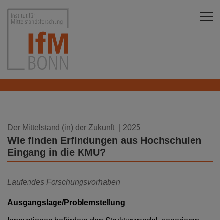
Direkt zu den Inhalten springen
Institut für Mittelstandsforschung Bonn
20.01.2025
Der Mittelstand (in) der Zukunft
| 2025
Wie finden Erfindungen aus Hochschulen
Eingang in die KMU?
Laufendes Forschungsvorhaben
Ausgangslage/Problemstellung